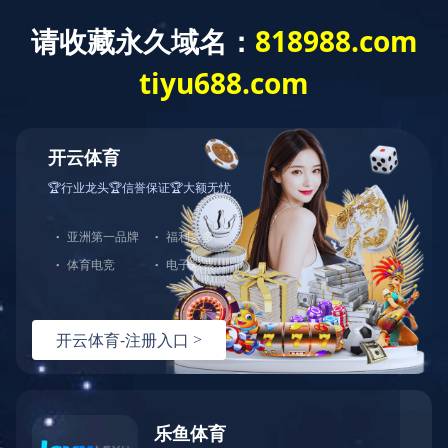
Language
新闻动态
产品咨询
MK体育-MK体育(中国)
产品中心
标准升降台
产品简介
解决方案
mk体育-mk体育(中国)升降台是一种采用高强度金属链条作为升降
服务支持
传动机构的设备，通过链条的刚性支撑实现平稳、精确的垂直升降。
关于伊特
主要技术参数
联系我们
台面尺寸：2200x1200mm
最低高度：730mm～987mm