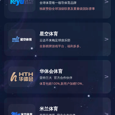
行程：3200mm
全展开距地面高度（不含支腿或万向轮高度）：3930mm
速度：0.2m/s
EVO-TECH
负载：1200kg
自重：1600kg
标准升降台
mk体育-mk体育(中国)升降台是一
种采用高强度金属链条作为升降传
动机构的设备，通过链条的刚性支
撑实现平稳、精确的垂直升降。
了解详情