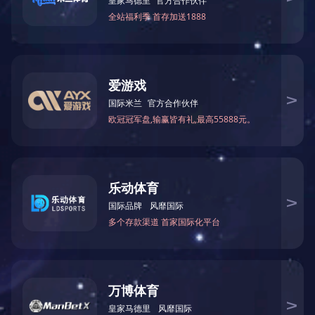
了解更多 →
人事部
您可以把您的简历投递至邮箱
如符合我们的要求，我们会尽快安排面试
hr@evo-techina.com
人才招聘