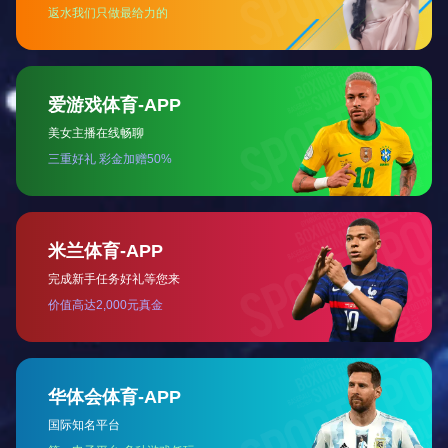
新能源换电站
凭借高精度、高负载与长寿命特性，mk体育-mk体育(中国)成为新能
源换电站机械传动系统的可靠选择，显著提升换电效率与系统稳定性
乘用车/商用车换电站
轻卡/重卡换电站
相关产品