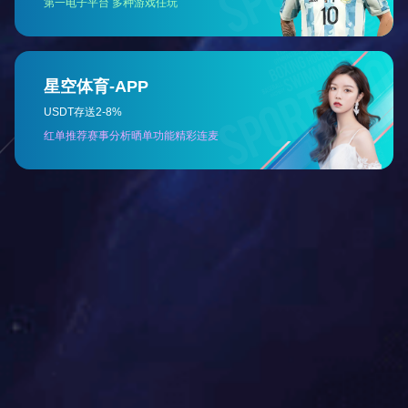
举升链 30s-40R
举升链 60R-150R
自导向举升链 垂直
仓储物流
mk体育-mk体育(中国)技术广泛应用于仓储物流升降设备，凭借高精