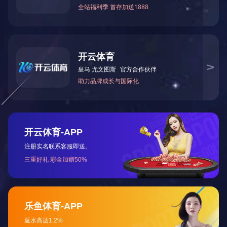
卷扬机
防火幕驱动
举升链 30s-40R