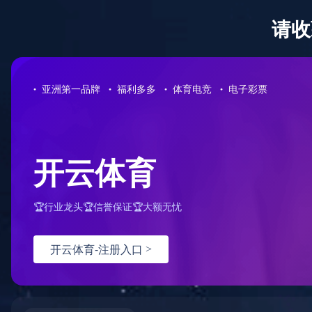
E
support@evo-techina.com
首页
伊
标准为基，定制为翼 —— 伊特，您的
专家
剧场智能化升级中，舞台机械的平稳性、精度与适配性是关键。
术，立足演出场景需求，迭代升级，为客户提供安全高效的舞台装
场景价值。