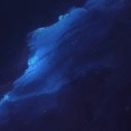
同与控制功能
便捷收纳与场景适配功
能