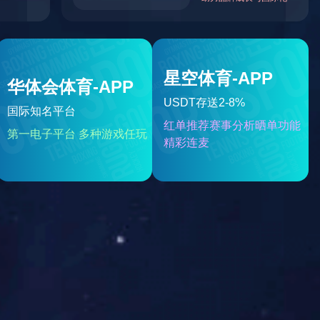
03
防火幕