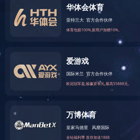
标准化，为演出提速：伊特标准化舞台机械（大幕机、防火幕驱动
经多场馆落地验证，采用模块化架构与标准接口，可根据客户核心
无需冗长调试，快速接入现有系统，提升舞台运行效率。
定制化，为舞台而生：针对不同剧场、演出形式的差异化需求，伊
从设备结构、驱动控制到功能拓展，提供一站式量身定制的舞台机
配现场痛点。
定制赋能，降本增效 —— 伊特舞台机
运营成本优化大师
在文化演艺行业高质量发展的浪潮中，“降本增效”是剧场、场馆
舞台机械核心技术，凭借其稳固的结构设计、精准的运行表现与灵
成为众多剧场、场馆优化运营流程、降低综合运营成本的理想舞台
不仅仅是在提供舞台设备，更是在为您打造一套科学的剧场运营成