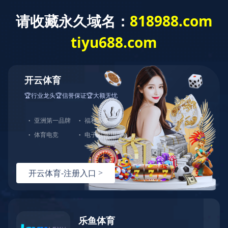
Language
新闻动态
产品咨询
MK体育-MK体育(中国)
服务支持
产品中心
解决方案
选型指导
技术文档
常见问题
视频资料
服务支持
视频资料
关于伊特
关于伊特
联系我们