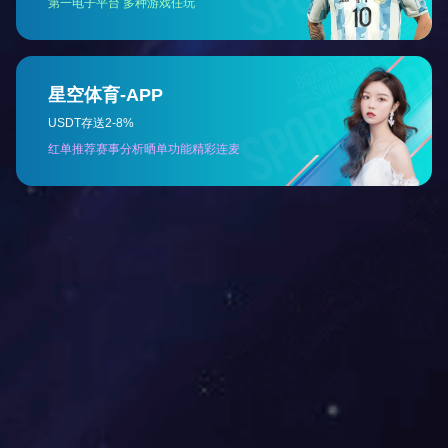
河北伊特机械设备-mk体育-mk体育(中国)举升、推拉技术完
整方案供应商
伊特-从研发到技术，从创新到服务，我们始终追求卓越！