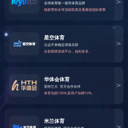
伊特产品
解决方案
技术支持