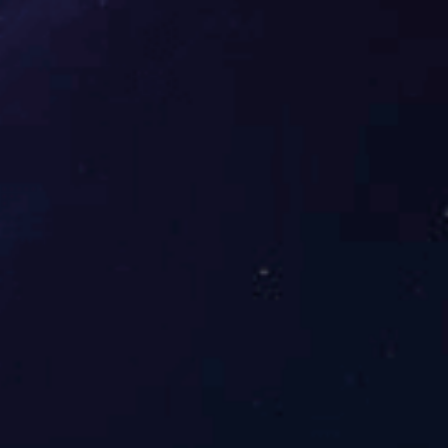
微信
联系我们
伊特-全球领先的mk体育-mk体育(中国)技术完整方案供应商
产品筛选
1
<
>