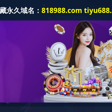
MK体育-MK体育(中国)
产品中心
解决方案
服务支持
业领先的mk体育-mk体育(中国)技术完整方案供