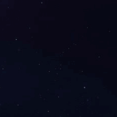
微信
订阅
联系我们
产品筛选