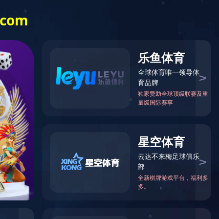
Language
新闻动态
产品咨询
服务支持
关于伊特
联系我们
应商