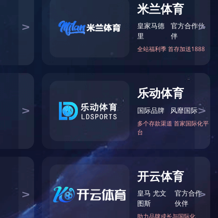
视频资料
售后服务
试
伊特卷扬机类型及特性